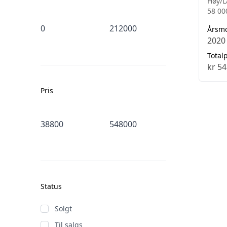
Høy/L
58 00
Årsm
2020
Totalp
kr 54
Pris
Status
Solgt
Til salgs