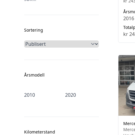
kr 243
Årsm
2016
Totalp
Sortering
kr 24
Årsmodell
Merce
Merce
Kilometerstand