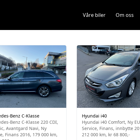
Våre biler
Om oss
des-Benz C-Klasse
Hyundai i40
des-Benz C-Klasse 220 CDI,
Hyundai i40 Comfort, Ny EU
ic, Avantgard Navi, Ny
Service, Finans, innbytte 20
ce, Finans 2016, 179 000 km,
212 000 km, kr 68 800,-