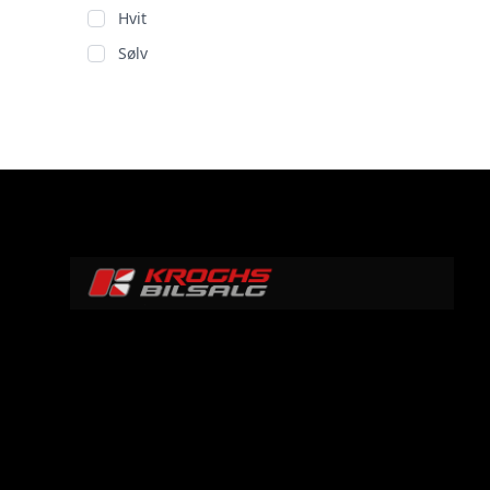
Hvit
Sølv