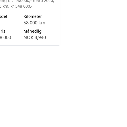
ang Kr: 448.000,- netto 2020,
0 km, kr 548 000,-
odel
Kilometer
58 000 km
ris
Månedlig
8 000
NOK 4,940