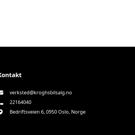
Krogs Bilsalg AS
Kontakt
verksted@kroghsbilsalg.no
22164040
Bedriftsveien 6, 0950 Oslo, Norge