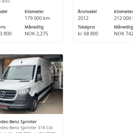
 800,-
odel
Kilometer
Årsmodel
Kilomete
179 000 km
2012
212 000
ris
Månedlig
Totalpris
Månedlig
3 800
NOK 2,275
kr 68 800
NOK 74
des-Benz Sprinter
des-Benz Sprinter 316 Cdi